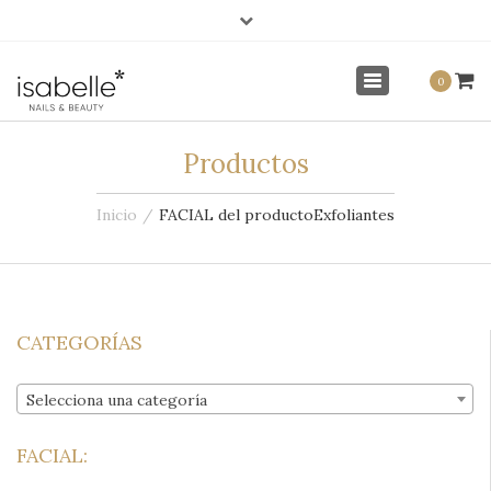
×
info@isabellenails.com
Mi Cuenta
Toggle
0
navigation
Productos
Inicio
FACIAL del producto
Exfoliantes
CATEGORÍAS
Selecciona una categoría
FACIAL: