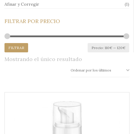
Afinar y Corregir
(1)
FILTRAR POR PRECIO
Pr
Pr
FILTRAR
Precio:
110€
—
120€
mí
má
Mostrando el único resultado