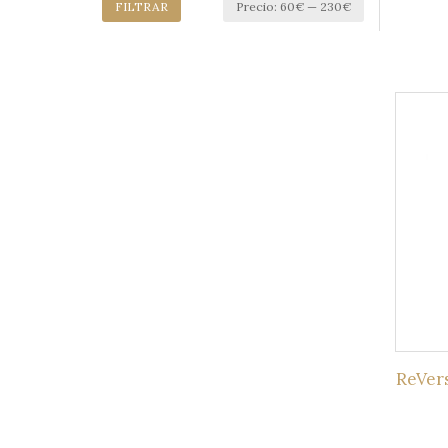
Precio
Precio
FILTRAR
Precio:
60€
—
230€
mínimo
máximo
ReVers