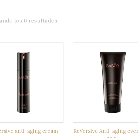
Hombres
Ordenado
ando los 6 resultados
por
los
últimos
rsive anti-aging cream
ReVersive Anti-aging ove
mask