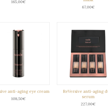
165,00
€
67,00
€
ive anti-aging eye cream
ReVersive anti-aging d
serum
108,50
€
227,00
€