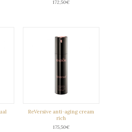
172,50
€
ual
ReVersive anti-aging cream
rich
175,50
€