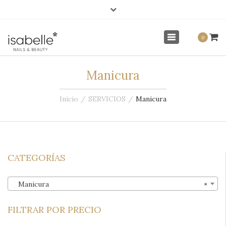
×
info@isabellenails.com
Mi Cuenta
Toggle
0
navigation
Manicura
Inicio
SERVICIOS
Manicura
CATEGORÍAS
Manicura
×
FILTRAR POR PRECIO