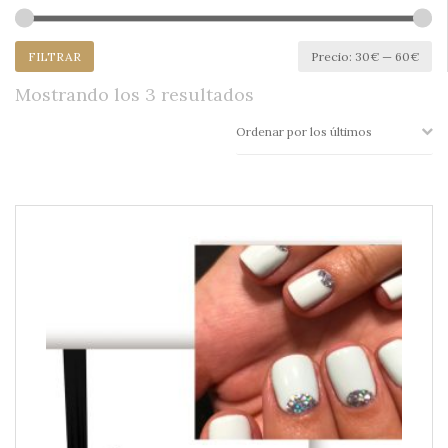
Pr
Pr
FILTRAR
Precio:
30€
—
60€
mí
má
Ordenado
Mostrando los 3 resultados
por
los
últimos