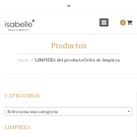
×
info@isabellenails.com
Mi Cuenta
Toggle
0
navigation
Productos
Inicio
LIMPIEZA del producto
Geles de limpieza
CATEGORÍAS
Selecciona una categoría
LIMPIEZA: