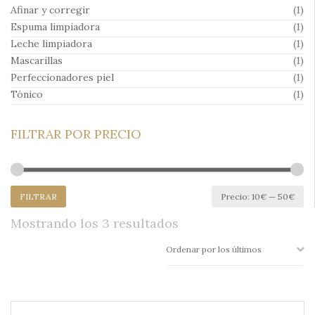
Afinar y corregir
(1)
Espuma limpiadora
(1)
Leche limpiadora
(1)
Mascarillas
(1)
Perfeccionadores piel
(1)
Tónico
(1)
FILTRAR POR PRECIO
Pr
Pr
FILTRAR
Precio:
10€
—
50€
mí
má
Ordenado
Mostrando los 3 resultados
por
los
últimos