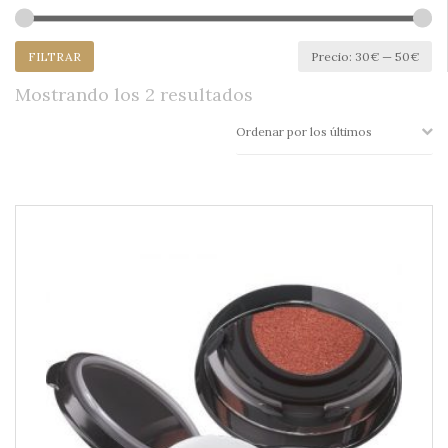
Pr
Pr
FILTRAR
Precio:
30€
—
50€
mí
má
Ordenado
Mostrando los 2 resultados
por
los
últimos