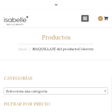
×
info@isabellenails.com
Mi Cuenta
Toggle
0
navigation
Productos
Inicio
MAQUILLAJE del producto
Colorete
CATEGORÍAS
Selecciona una categoría
FILTRAR POR PRECIO