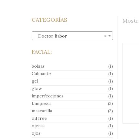
Reversive
EDICIÓN LIMITADA
CATEGORÍAS
Mostr
Doctor Babor
×
FACIAL:
bolsas
(1)
Calmante
(1)
gel
(1)
glow
(1)
imperfecciones
(1)
Limpieza
(2)
mascarilla
(2)
oil free
(1)
ojeras
(1)
ojos
(1)