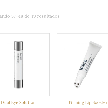
Hombres
Ordenado
ando 37–48 de 49 resultados
por
los
últimos
Dual Eye Solution
Firming Lip Booster