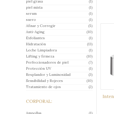
piel grasa
(1)
piel mixta
(1)
serum
(1)
suero
(1)
Afinar y Corregir
(5)
Anti-Aging
(10)
Exfoliantes
(1)
Hidratación
(13)
Leche Limpiadora
(1)
Lifting y firmeza
(10)
Perfeccionadores de piel
(7)
Protección UV
(1)
Resplandor y Luminosidad
(3)
Sensibilidad y Rojeces
(10)
Tratamiento de ojos
(2)
Inten
CORPORAL:
Ampollas
(1)