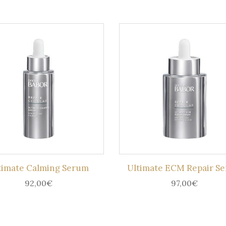
timate Calming Serum
Ultimate ECM Repair S
92,00
€
97,00
€