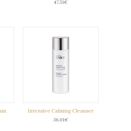
47,51
€
eam
Intensive Calming Cleanser
36,01
€