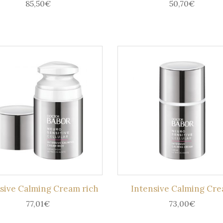
85,50
€
50,70
€
sive Calming Cream rich
Intensive Calming Cr
77,01
€
73,00
€