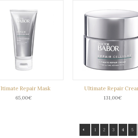
ltimate Repair Mask
Ultimate Repair Cre
65,00
€
131,00
€
1
2
3
4
5