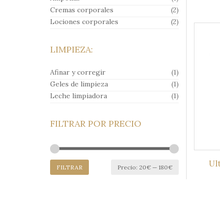
Cremas corporales
(2)
Lociones corporales
(2)
LIMPIEZA:
Afinar y corregir
(1)
Geles de limpieza
(1)
Leche limpiadora
(1)
FILTRAR POR PRECIO
Ul
Precio
Precio
FILTRAR
Precio:
20€
—
180€
mínimo
máximo