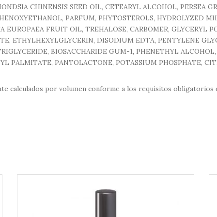
NDSIA CHINENSIS SEED OIL, CETEARYL ALCOHOL, PERSEA GR
PHENOXYETHANOL, PARFUM, PHYTOSTEROLS, HYDROLYZED MIL
A EUROPAEA FRUIT OIL, TREHALOSE, CARBOMER, GLYCERYL P
TE, ETHYLHEXYLGLYCERIN, DISODIUM EDTA, PENTYLENE GLYC
RIGLYCERIDE, BIOSACCHARIDE GUM-1, PHENETHYL ALCOHOL,
L PALMITATE, PANTOLACTONE, POTASSIUM PHOSPHATE, CITRI
te calculados por volumen conforme a los requisitos obligatorios 