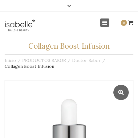
×
info@isabellenails.com
Mi Cuenta
Toggle
0
navigation
Collagen Boost Infusion
Inicio
PRODUCTOS BABOR
Doctor Babor
Collagen Boost Infusion