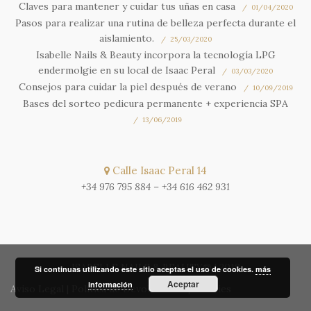
Claves para mantener y cuidar tus uñas en casa
01/04/2020
Pasos para realizar una rutina de belleza perfecta durante el
aislamiento.
25/03/2020
Isabelle Nails & Beauty incorpora la tecnología LPG
endermolgie en su local de Isaac Peral
03/03/2020
Consejos para cuidar la piel después de verano
10/09/2019
Bases del sorteo pedicura permanente + experiencia SPA
13/06/2019
Calle Isaac Peral 14
+34 976 795 884
–
+34 616 462 931
ISABELLE NAILS & BEAUTY® | 2018
Si continuas utilizando este sitio aceptas el uso de cookies.
más
Aceptar
información
Aviso Legal
|
Política de Devoluciones
|
Cookies