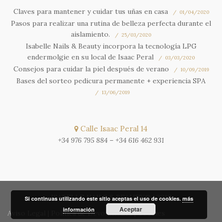
Claves para mantener y cuidar tus uñas en casa
01/04/2020
Pasos para realizar una rutina de belleza perfecta durante el
aislamiento.
25/03/2020
Isabelle Nails & Beauty incorpora la tecnología LPG
endermolgie en su local de Isaac Peral
03/03/2020
Consejos para cuidar la piel después de verano
10/09/2019
Bases del sorteo pedicura permanente + experiencia SPA
13/06/2019
Calle Isaac Peral 14
+34 976 795 884
–
+34 616 462 931
ISABELLE NAILS & BEAUTY® | 2018
Si continuas utilizando este sitio aceptas el uso de cookies.
más
Aceptar
información
Aviso Legal
|
Política de Devoluciones
|
Cookies