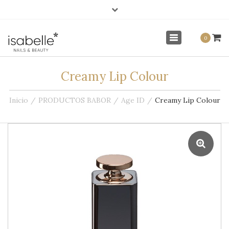
×
info@isabellenails.com
Mi Cuenta
Toggle
0
navigation
Creamy Lip Colour
Inicio
PRODUCTOS BABOR
Age ID
Creamy Lip Colour