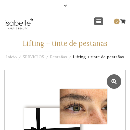
×
info@isabellenails.com
Mi Cuenta
Toggle
0
navigation
Lifting + tinte de pestañas
Inicio
SERVICIOS
Pestañas
Lifting + tinte de pestañas