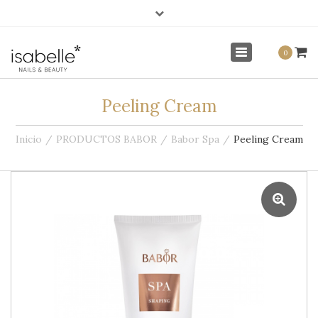
×
info@isabellenails.com
Mi Cuenta
Toggle
0
navigation
Peeling Cream
Inicio
PRODUCTOS BABOR
Babor Spa
Peeling Cream