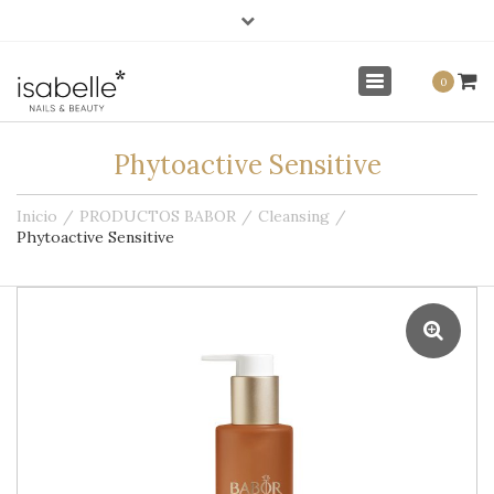
×
info@isabellenails.com
Mi Cuenta
Toggle
0
navigation
Phytoactive Sensitive
Inicio
PRODUCTOS BABOR
Cleansing
Phytoactive Sensitive