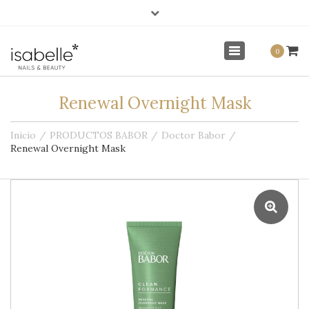
×
info@isabellenails.com
Mi Cuenta
Toggle
0
navigation
Renewal Overnight Mask
Inicio
PRODUCTOS BABOR
Doctor Babor
Renewal Overnight Mask