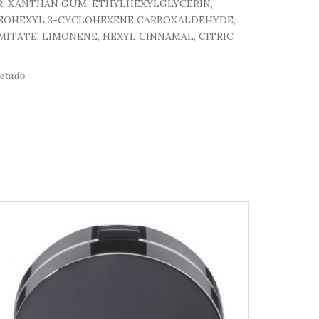
R, XANTHAN GUM, ETHYLHEXYLGLYCERIN,
ISOHEXYL 3-CYCLOHEXENE CARBOXALDEHYDE,
ITATE, LIMONENE, HEXYL CINNAMAL, CITRIC
etado.