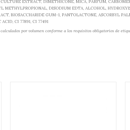
 CULTURE EXTRACT, DIMETHICONE, MICA, PARFUM, CARBOME
YL METHYLPROPIONAL, DISODIUM EDTA, ALCOHOL, HYDROXY
CT, BIOSACCHARIDE GUM-1, PANTOLACTONE, ASCORBYL PALM
ID, CI 77891, CI 77491
calculados por volumen conforme a los requisitos obligatorios de etiqu