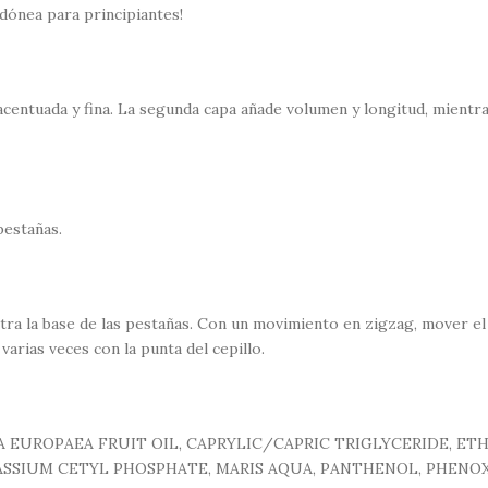
idónea para principiantes!
 acentuada y fina. La segunda capa añade volumen y longitud, mientr
pestañas.
tra la base de las pestañas. Con un movimiento en zigzag, mover el c
 varias veces con la punta del cepillo.
OLEA EUROPAEA FRUIT OIL, CAPRYLIC/CAPRIC TRIGLYCERIDE, 
ASSIUM CETYL PHOSPHATE, MARIS AQUA, PANTHENOL, PHEN