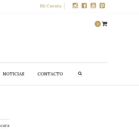
×
Mi Cuenta
0
NOTICIAS
CONTACTO
UCTOS
OFERTAS
alte
Promociones
CELLMEN
scara