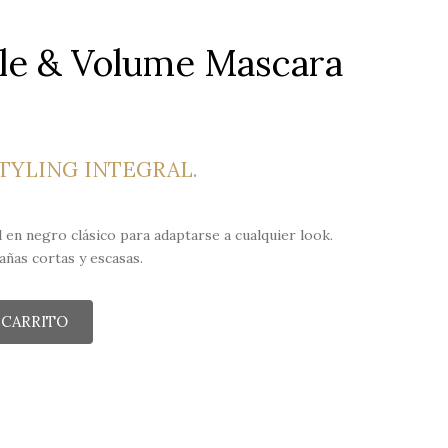
yle & Volume Mascara
TYLING INTEGRAL.
 en negro clásico para adaptarse a cualquier look.
añas cortas y escasas.
 CARRITO