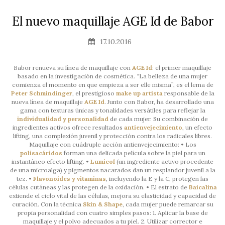
El nuevo maquillaje AGE Id de Babor
17.10.2016
Babor renueva su línea de maquillaje con
AGE Id
: el primer maquillaje
basado en la investigación de cosmética. “La belleza de una mujer
comienza el momento en que empieza a ser elle misma”, es el lema de
Peter Schmindinger
, el prestigioso
make up artista
responsable de la
nueva línea de maquillaje
AGE Id
. Junto con Babor, ha desarrollado una
gama con texturas únicas y tonalidades versátiles para reflejar la
individualidad y personalidad
de cada mujer. Su combinación de
ingredientes activos ofrece resultados
antienvejecimiento
, un efecto
lifting, una complexión juvenil y protección contra los radicales libres.
Maquillaje con cuádruple acción antienvejecimiento: • Los
polisacáridos
forman una delicada película sobre la piel para un
instantáneo efecto lifting. •
Lumicol
(un ingrediente activo procedente
de una microalga) y pigmentos nacarados dan un resplandor juvenil a la
tez. •
Flavonoides
y
vitaminas
, incluyendo la E y la C, protegen las
células cutáneas y las protegen de la oxidación. • El estrato de
Baicalina
extiende el ciclo vital de las células, mejora su elasticidad y capacidad de
curación. Con la técnica
Skin & Shape
, cada mujer puede remarcar su
propia personalidad con cuatro simples pasos: 1. Aplicar la base de
maquillaje y el polvo adecuados a tu piel. 2. Utilizar corrector e