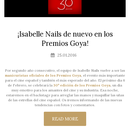
¡Isabelle Nails de nuevo en los
Premios Goya!
25.01.2016
Por segundo año consecutivo, el equipo de Isabelle Nails vuelve a ser las
manicuristas oficiales de los Premios Goya
, el evento más importante
para el cine español y también el más esperado del año. El próximo día 6
de Febrero, se celebrará la
30ª edición de los Premios Goya
, un día
muy emotivo para los amantes del cine y su industria. Esa noche,
estaremos en el backstage para arreglar las manos y maquillar las uñas
de las estrellas del cine español. Os iremos informando de las nuevas
tendencias con fotos y comentarios.
READ MORE