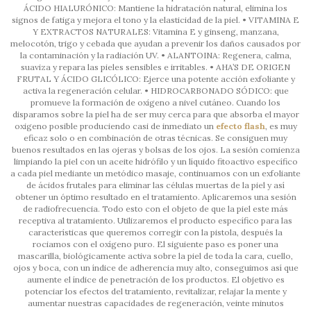
ÁCIDO HIALURÓNICO: Mantiene la hidratación natural, elimina los
signos de fatiga y mejora el tono y la elasticidad de la piel. • VITAMINA E
Y EXTRACTOS NATURALES: Vitamina E y ginseng, manzana,
melocotón, trigo y cebada que ayudan a prevenir los daños causados por
la contaminación y la radiación UV. • ALANTOINA: Regenera, calma,
suaviza y repara las pieles sensibles e irritables. • AHA’S DE ORIGEN
FRUTAL Y ÁCIDO GLICÓLICO: Ejerce una potente acción exfoliante y
activa la regeneración celular. • HIDROCARBONADO SÓDICO: que
promueve la formación de oxígeno a nivel cutáneo. Cuando los
disparamos sobre la piel ha de ser muy cerca para que absorba el mayor
oxigeno posible produciendo casi de inmediato un
efecto flash
, es muy
eficaz solo o en combinación de otras técnicas. Se consiguen muy
buenos resultados en las ojeras y bolsas de los ojos. La sesión comienza
limpiando la piel con un aceite hidrófilo y un líquido fitoactivo específico
a cada piel mediante un metódico masaje, continuamos con un exfoliante
de ácidos frutales para eliminar las células muertas de la piel y así
obtener un óptimo resultado en el tratamiento. Aplicaremos una sesión
de radiofrecuencia. Todo esto con el objeto de que la piel este más
receptiva al tratamiento. Utilizaremos el producto específico para las
características que queremos corregir con la pistola, después la
rociamos con el oxígeno puro. El siguiente paso es poner una
mascarilla, biológicamente activa sobre la piel de toda la cara, cuello,
ojos y boca, con un índice de adherencia muy alto, conseguimos así que
aumente el índice de penetración de los productos. El objetivo es
potenciar los efectos del tratamiento, revitalizar, relajar la mente y
aumentar nuestras capacidades de regeneración, veinte minutos