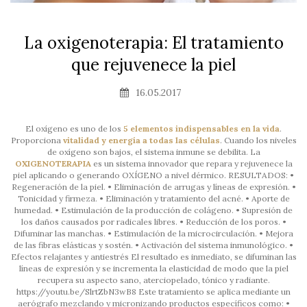
La oxigenoterapia: El tratamiento
que rejuvenece la piel
16.05.2017
El oxígeno es uno de los
5 elementos indispensables en la vida
.
Proporciona
vitalidad y energía a todas las células
. Cuando los niveles
de oxígeno son bajos, el sistema inmune se debilita. La
OXIGENOTERAPIA
es un sistema innovador que repara y rejuvenece la
piel aplicando o generando OXÍGENO a nivel dérmico. RESULTADOS: •
Regeneración de la piel. • Eliminación de arrugas y líneas de expresión. •
Tonicidad y firmeza. • Eliminación y tratamiento del acné. • Aporte de
humedad. • Estimulación de la producción de colágeno. • Supresión de
los daños causados por radicales libres. • Reducción de los poros. •
Difuminar las manchas. • Estimulación de la microcirculación. • Mejora
de las fibras elásticas y sostén. • Activación del sistema inmunológico. •
Efectos relajantes y antiestrés El resultado es inmediato, se difuminan las
líneas de expresión y se incrementa la elasticidad de modo que la piel
recupera su aspecto sano, aterciopelado, tónico y radiante.
https://youtu.be/SlrtZbN3wB8 Este tratamiento se aplica mediante un
aerógrafo mezclando y micronizando productos específicos como: •