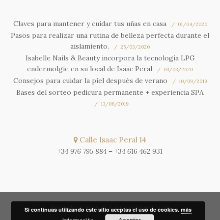
Claves para mantener y cuidar tus uñas en casa
01/04/2020
Pasos para realizar una rutina de belleza perfecta durante el
aislamiento.
25/03/2020
Isabelle Nails & Beauty incorpora la tecnología LPG
endermolgie en su local de Isaac Peral
03/03/2020
Consejos para cuidar la piel después de verano
10/09/2019
Bases del sorteo pedicura permanente + experiencia SPA
13/06/2019
Calle Isaac Peral 14
+34 976 795 884
–
+34 616 462 931
ISABELLE NAILS & BEAUTY® | 2018
Si continuas utilizando este sitio aceptas el uso de cookies.
más