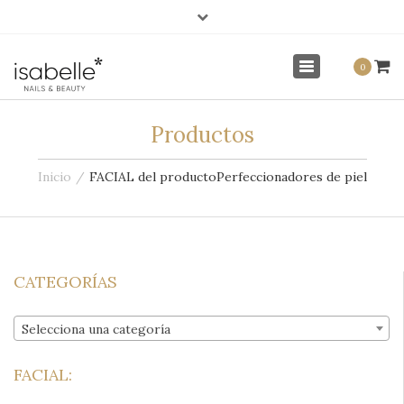
×
info@isabellenails.com
Mi Cuenta
Toggle
0
navigation
Productos
Inicio
FACIAL del producto
Perfeccionadores de piel
CATEGORÍAS
Selecciona una categoría
FACIAL: