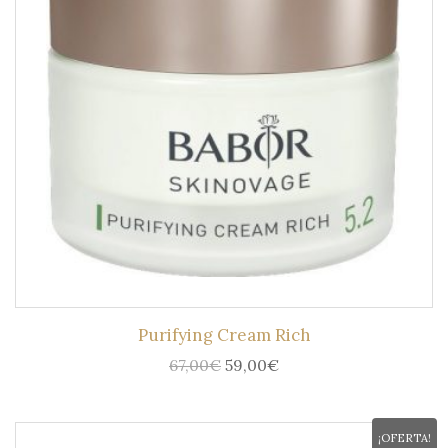
Purifying Cream Rich
El
El
67,00
€
59,00
€
precio
precio
original
actual
era:
es:
¡OFERTA!