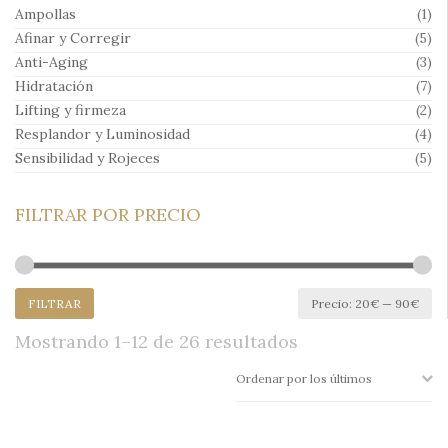
Ampollas
(1)
Afinar y Corregir
(5)
Anti-Aging
(3)
Hidratación
(7)
Lifting y firmeza
(2)
Resplandor y Luminosidad
(4)
Sensibilidad y Rojeces
(5)
FILTRAR POR PRECIO
Pr
Pr
FILTRAR
Precio:
20€
—
90€
mí
má
Ordenado
Mostrando 1–12 de 26 resultados
por
los
últimos