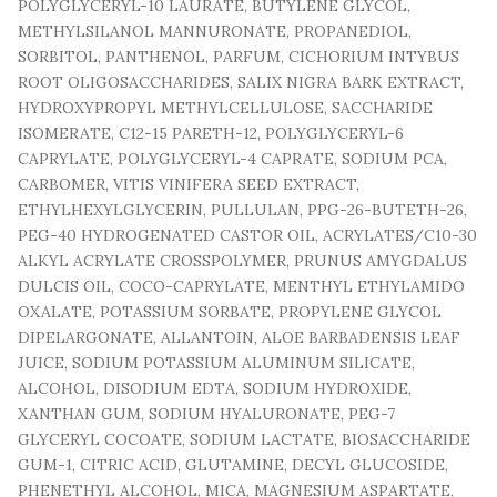
POLYGLYCERYL-10 LAURATE, BUTYLENE GLYCOL,
METHYLSILANOL MANNURONATE, PROPANEDIOL,
SORBITOL, PANTHENOL, PARFUM, CICHORIUM INTYBUS
ROOT OLIGOSACCHARIDES, SALIX NIGRA BARK EXTRACT,
HYDROXYPROPYL METHYLCELLULOSE, SACCHARIDE
ISOMERATE, C12-15 PARETH-12, POLYGLYCERYL-6
CAPRYLATE, POLYGLYCERYL-4 CAPRATE, SODIUM PCA,
CARBOMER, VITIS VINIFERA SEED EXTRACT,
ETHYLHEXYLGLYCERIN, PULLULAN, PPG-26-BUTETH-26,
PEG-40 HYDROGENATED CASTOR OIL, ACRYLATES/C10-30
ALKYL ACRYLATE CROSSPOLYMER, PRUNUS AMYGDALUS
DULCIS OIL, COCO-CAPRYLATE, MENTHYL ETHYLAMIDO
OXALATE, POTASSIUM SORBATE, PROPYLENE GLYCOL
DIPELARGONATE, ALLANTOIN, ALOE BARBADENSIS LEAF
JUICE, SODIUM POTASSIUM ALUMINUM SILICATE,
ALCOHOL, DISODIUM EDTA, SODIUM HYDROXIDE,
XANTHAN GUM, SODIUM HYALURONATE, PEG-7
GLYCERYL COCOATE, SODIUM LACTATE, BIOSACCHARIDE
GUM-1, CITRIC ACID, GLUTAMINE, DECYL GLUCOSIDE,
PHENETHYL ALCOHOL, MICA, MAGNESIUM ASPARTATE,