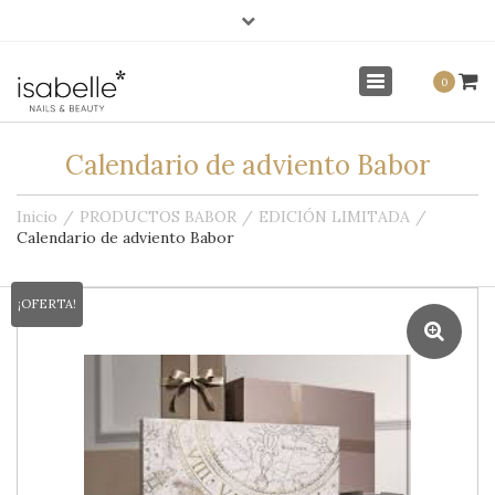
×
info@isabellenails.com
Mi Cuenta
Toggle
0
navigation
Calendario de adviento Babor
Inicio
PRODUCTOS BABOR
EDICIÓN LIMITADA
Calendario de adviento Babor
¡OFERTA!