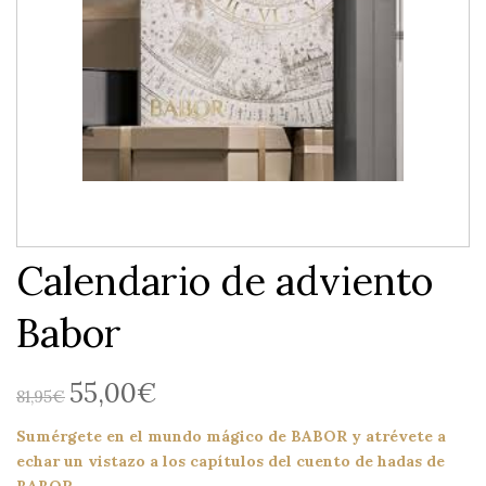
Calendario de adviento
Babor
55,00
€
El
El
81,95
€
precio
precio
Sumérgete en el mundo mágico de BABOR y atrévete a
original
actual
echar un vistazo a los capítulos del cuento de hadas de
era:
es: