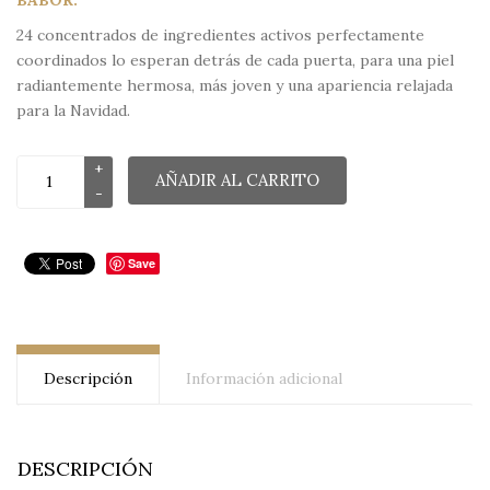
BABOR.
81,95€.
55,00€.
24 concentrados de ingredientes activos perfectamente
coordinados lo esperan detrás de cada puerta, para una piel
radiantemente hermosa, más joven y una apariencia relajada
para la Navidad.
AÑADIR AL CARRITO
Save
Descripción
Información adicional
DESCRIPCIÓN