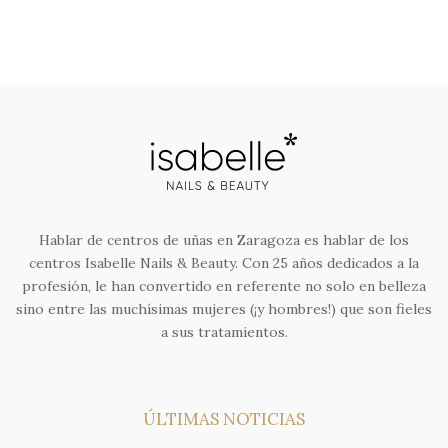
era:
es:
81,95€.
55,00€.
Hablar de centros de uñas en Zaragoza es hablar de los
centros Isabelle Nails & Beauty. Con 25 años dedicados a la
profesión, le han convertido en referente no solo en belleza
sino entre las muchísimas mujeres (¡y hombres!) que son fieles
a sus tratamientos.
ÚLTIMAS NOTICIAS