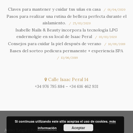
Claves para mantener y cuidar tus uñas en casa
01/04/2020
Pasos para realizar una rutina de belleza perfecta durante el
aislamiento.
25/03/2020
Isabelle Nails & Beauty incorpora la tecnología LPG
endermolgie en su local de Isaac Peral
03/03/2020
Consejos para cuidar la piel después de verano
10/09/2019
Bases del sorteo pedicura permanente + experiencia SPA
13/06/2019
Calle Isaac Peral 14
+34 976 795 884
–
+34 616 462 931
ISABELLE NAILS & BEAUTY® | 2018
Si continuas utilizando este sitio aceptas el uso de cookies.
más
Aceptar
información
Aviso Legal
|
Política de Devoluciones
|
Cookies