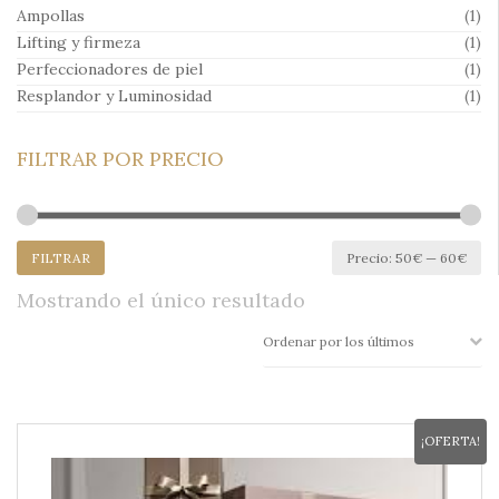
Ampollas
(1)
Lifting y firmeza
(1)
Perfeccionadores de piel
(1)
Resplandor y Luminosidad
(1)
FILTRAR POR PRECIO
Pr
Pr
FILTRAR
Precio:
50€
—
60€
mí
má
Mostrando el único resultado
¡OFERTA!