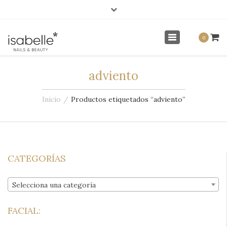
×
info@isabellenails.com
Mi Cuenta
Toggle
0
navigation
adviento
Inicio
Productos etiquetados “adviento”
CATEGORÍAS
Selecciona una categoría
FACIAL: