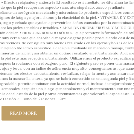
 • Efectos relajantes y antiestrés El resultado es inmediato, se difuminan las lí
do que la piel recupera su aspecto sano, aterciopelado, tónico y radiante.
mediante un aerógrafo mezclando y micronizando productos específicos como
ignos de fatiga y mejora el tono y la elasticidad de la piel. • VITAMINA E Y 
rigo y cebada que ayudan a prevenir los daños causados por la contaminació
para las pieles sensibles e irritables. • AHA’S DE ORIGEN FRUTAL Y ÁCIDO G
eración celular. • HIDROCARBONADO SÓDICO: que promueve la formación de ox
ser muy cerca para que absorba el mayor oxigeno posible produciendo casi de 
ras técnicas. Se consiguen muy buenos resultados en las ojeras y bolsas de los
y un líquido fitoactivo específico a cada piel mediante un metódico masaje, con
s muertas de la piel y así obtener un óptimo resultado en el tratamiento. Aplica
la piel este más receptiva al tratamiento. Utilizaremos el producto específico p
después la rociamos con el oxígeno puro. El siguiente paso es poner una mascar
lo, ojos y boca, con un índice de adherencia muy alto, conseguimos así que aum
tenciar los efectos del tratamiento, revitalizar, relajar la mente y aumentar nue
mos la mascarilla entera, ya que se habrá convertido en una segunda piel y fi
agradable, permite continuar con la actividad normal, incluso de mejor talante
s semanales, después una, luego quincenalmente y el mantenimiento con una 
la edad, estado de la piel y otras circunstancias que valorará el especialista. 
: 1 sesión 75, Bono de 5 sesiones 350€
READ MORE