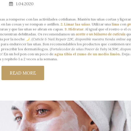
1.04.2020
sas a romperse con las actividades cotidianas. Mantén tus uñas cortas y liger
en las cosas y se rompan o astillen.
2. Limar las uñas
. Utilizar una
lima
con
g
uras y que las uñas se abran en capas.
3.
Hidratar.
Al igual que el rostro o el c
 encuentran debilitadas. Os recomendamos un
aceite o un bálsamo de cutícula
qu
ncia por la noche
.
(Cuticle & Nail Repair 22€, disponible nuestra tienda online
aq
r
para endurecer las uñas. Son recomendables los productos que contienen ure
 prescribir los dermatólogos. (
Fortalecedor de uñas Power de Faby 14.50€, dispon
o! En un bol pon con un poco de
agua tibia el zumo de un medio limón.
Deja 
 y repítelo 1 a 2 veces a la semana.
READ MORE