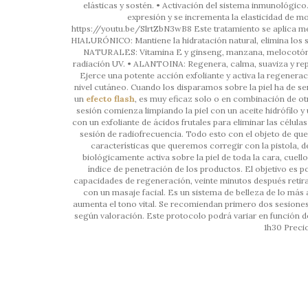
elásticas y sostén. • Activación del sistema inmunológico.
expresión y se incrementa la elasticidad de mo
https://youtu.be/SlrtZbN3wB8 Este tratamiento se aplica 
HIALURÓNICO: Mantiene la hidratación natural, elimina los s
NATURALES: Vitamina E y ginseng, manzana, melocotón, t
radiación UV. • ALANTOINA: Regenera, calma, suaviza y re
Ejerce una potente acción exfoliante y activa la regen
nivel cutáneo. Cuando los disparamos sobre la piel ha de 
un
efecto flash
, es muy eficaz solo o en combinación de ot
sesión comienza limpiando la piel con un aceite hidrófilo 
con un exfoliante de ácidos frutales para eliminar las célula
sesión de radiofrecuencia. Todo esto con el objeto de que 
características que queremos corregir con la pistola, 
biológicamente activa sobre la piel de toda la cara, cuel
índice de penetración de los productos. El objetivo es po
capacidades de regeneración, veinte minutos después retira
con un masaje facial. Es un sistema de belleza de lo más 
aumenta el tono vital. Se recomiendan primero dos sesione
según valoración. Este protocolo podrá variar en función de 
1h30 Precio