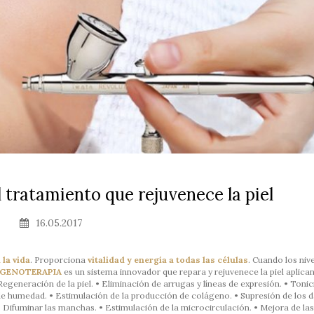
 tratamiento que rejuvenece la piel
16.05.2017
 la vida
. Proporciona
vitalidad y energía a todas las células
. Cuando los niv
IGENOTERAPIA
es un sistema innovador que repara y rejuvenece la piel aplica
eración de la piel. • Eliminación de arrugas y líneas de expresión. • Tonic
 de humedad. • Estimulación de la producción de colágeno. • Supresión de los 
• Difuminar las manchas. • Estimulación de la microcirculación. • Mejora de las