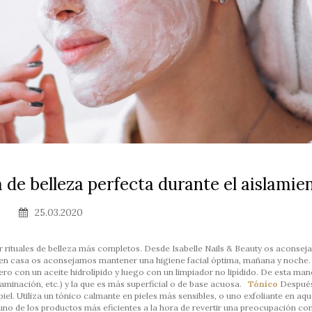
a de belleza perfecta durante el aislamie
25.03.2020
 rituales de belleza más completos. Desde Isabelle Nails & Beauty os aconse
n casa os aconsejamos mantener una higiene facial óptima, mañana y noche.
o con un aceite hidrolípido y luego con un limpiador no lipídido. De esta man
aminación, etc.) y la que es más superficial o de base acuosa.
Tónico
Después
piel. Utiliza un tónico calmante en pieles más sensibles, o uno exfoliante en aq
no de los productos más eficientes a la hora de revertir una preocupación con