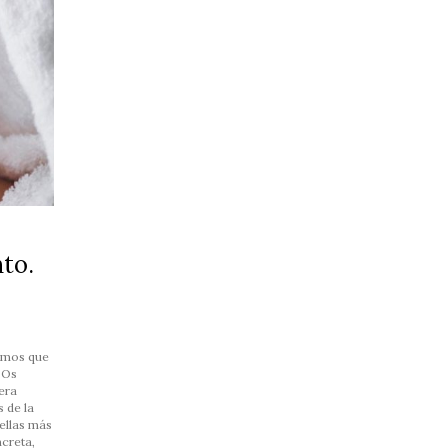
nto.
jamos que
 Os
era
 de la
uellas más
creta,