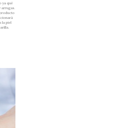
o ya qué
y arrugas.
producto
icionará
la piel
rilla.