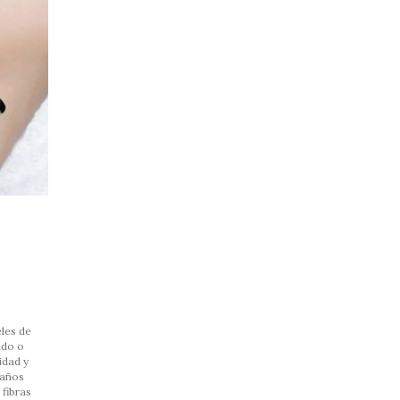
eles de
ndo o
idad y
daños
 fibras