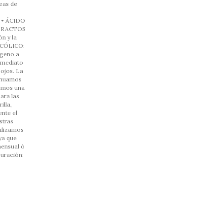
neas de
: • ÁCIDO
EXTRACTOS
n y la
LICÓLICO:
ígeno a
inmediato
 ojos. La
tinuamos
remos una
ara las
illa,
ente el
stras
nalizamos
 ya que
mensual ó
Duración: