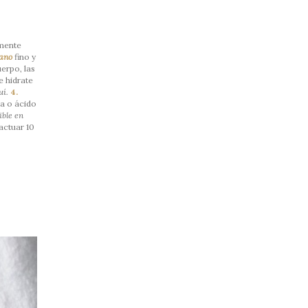
amente
rano
fino y
uerpo, las
e hidrate
uí
.
4.
a o ácido
ible en
actuar 10