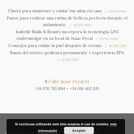
Claves para mantener y cuidar tus uñas en casa
01/04/2020
Pasos para realizar una rutina de belleza perfecta durante el
aislamiento.
25/03/2020
Isabelle Nails & Beauty incorpora la tecnología LPG
endermolgie en su local de Isaac Peral
03/03/2020
Consejos para cuidar la piel después de verano
10/09/2019
Bases del sorteo pedicura permanente + experiencia SPA
13/06/2019
Calle Isaac Peral 14
+34 976 795 884
–
+34 616 462 931
ISABELLE NAILS & BEAUTY® | 2018
Si continuas utilizando este sitio aceptas el uso de cookies.
más
Aceptar
información
Aviso Legal
|
Política de Devoluciones
|
Cookies