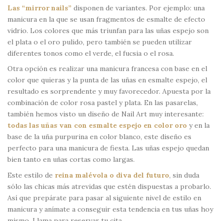
Las “mirror nails”
disponen de variantes. Por ejemplo: una
manicura en la que se usan fragmentos de esmalte de efecto
vidrio. Los colores que más triunfan para las uñas espejo son
el plata o el oro pulido, pero también se pueden utilizar
diferentes tonos como el verde, el fucsia o el rosa.
Otra opción es realizar una manicura francesa con base en el
color que quieras y la punta de las uñas en esmalte espejo, el
resultado es sorprendente y muy favorecedor. Apuesta por la
combinación de color rosa pastel y plata. En las pasarelas,
también hemos visto un diseño de Nail Art muy interesante:
todas las uñas van con esmalte espejo en color oro
y en la
base de la uña purpurina en color blanco, este diseño es
perfecto para una manicura de fiesta. Las uñas espejo quedan
bien tanto en uñas cortas como largas.
Este estilo de
reina malévola o diva del futuro
, sin duda
sólo las chicas más atrevidas que estén dispuestas a probarlo.
Así que prepárate para pasar al siguiente nivel de estilo en
manicura y anímate a conseguir esta tendencia en tus uñas hoy
mismo. Llama para reservar tu cita.