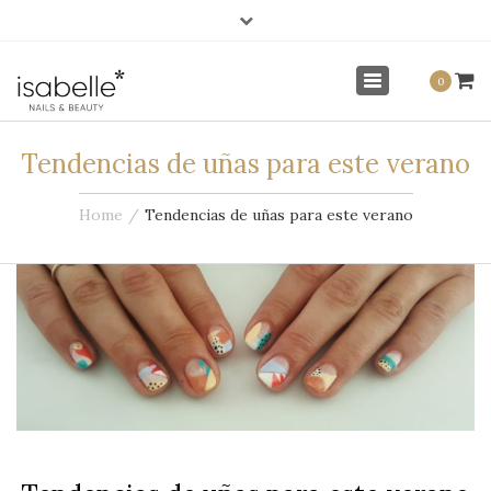
×
info@isabellenails.com
Mi Cuenta
Toggle
0
navigation
Tendencias de uñas para este verano
Home
Tendencias de uñas para este verano